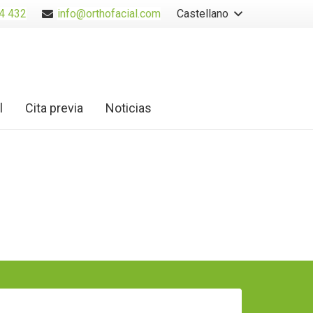
4 432
info@orthofacial.com
Castellano
l
Cita previa
Noticias