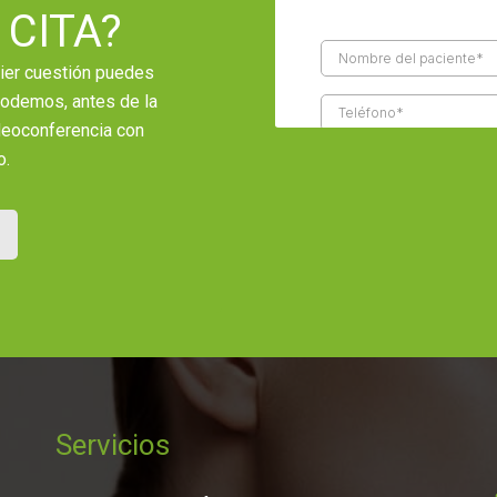
 CITA?
uier cuestión puedes
 podemos, antes de la
ideoconferencia con
o.
Servicios