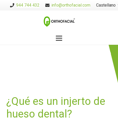
944 744 432
info@orthofacial.com
Castellano
Implante de
hueso dental en
Bilbao
¿Qué es un injerto de
hueso dental?