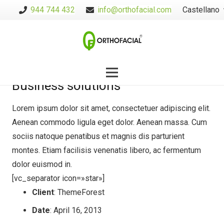
944 744 432
info@orthofacial.com
Castellano
[vc_simple_slider ids=»3540,3541,3542″ type=»1″
arrows=»always» nav=»none» transition=»slide»]
[vc_separator type=»invisible» icon=»star»]
Business solutions
Lorem ipsum dolor sit amet, consectetuer adipiscing elit.
Aenean commodo ligula eget dolor. Aenean massa. Cum
sociis natoque penatibus et magnis dis parturient
montes. Etiam facilisis venenatis libero, ac fermentum
dolor euismod in.
[vc_separator icon=»star»]
Client
: ThemeForest
Date
: April 16, 2013