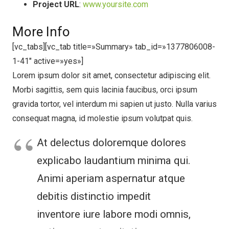
Project URL
:
www.yoursite.com
More Info
[vc_tabs][vc_tab title=»Summary» tab_id=»1377806008-
1-41″ active=»yes»]
Lorem ipsum dolor sit amet, consectetur adipiscing elit.
Morbi sagittis, sem quis lacinia faucibus, orci ipsum
gravida tortor, vel interdum mi sapien ut justo. Nulla varius
consequat magna, id molestie ipsum volutpat quis.
At delectus doloremque dolores
explicabo laudantium minima qui.
Animi aperiam aspernatur atque
debitis distinctio impedit
inventore iure labore modi omnis,