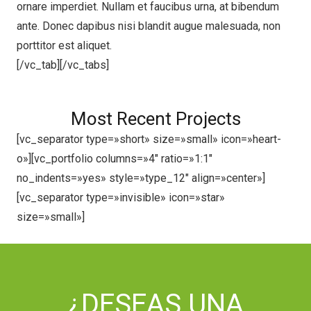
ornare imperdiet. Nullam et faucibus urna, at bibendum
ante. Donec dapibus nisi blandit augue malesuada, non
porttitor est aliquet.
[/vc_tab][/vc_tabs]
Most Recent Projects
[vc_separator type=»short» size=»small» icon=»heart-
o»][vc_portfolio columns=»4″ ratio=»1:1″
no_indents=»yes» style=»type_12″ align=»center»]
[vc_separator type=»invisible» icon=»star»
size=»small»]
¿DESEAS UNA