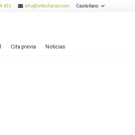
4 432
info@orthofacial.com
Castellano
l
Cita previa
Noticias