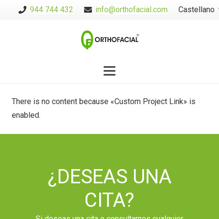
944 744 432
info@orthofacial.com
Castellano
There is no content because «Custom Project Link» is
enabled.
¿DESEAS UNA
CITA?
Si deseas una cita o consultarnos cualquier