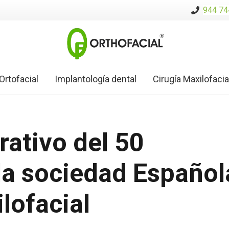
944 74
Ortofacial
Implantología dental
Cirugía Maxilofacia
ativo del 50
 la sociedad Español
lofacial