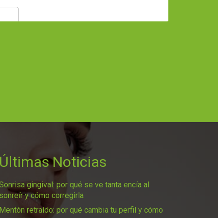
Últimas Noticias
Sonrisa gingival: por qué se ve tanta encía al
sonreír y cómo corregirla
Mentón retraído: por qué cambia tu perfil y cómo