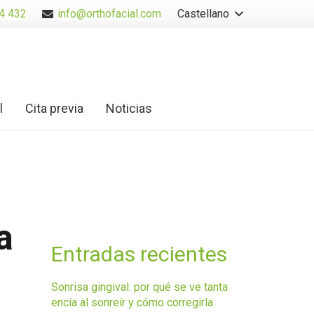
4 432
info@orthofacial.com
Castellano
l
Cita previa
Noticias
a
Entradas recientes
Sonrisa gingival: por qué se ve tanta
encía al sonreír y cómo corregirla